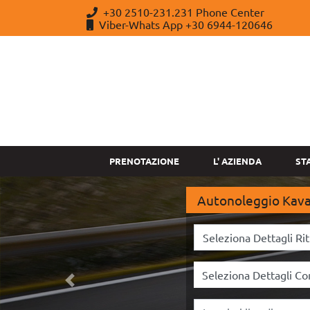
+30 2510-231.231 Phone Center
Viber-Whats App +30 6944-120646
PRENOTAZIONE
L' AZIENDA
ST
Autonoleggio Kaval
Precedente