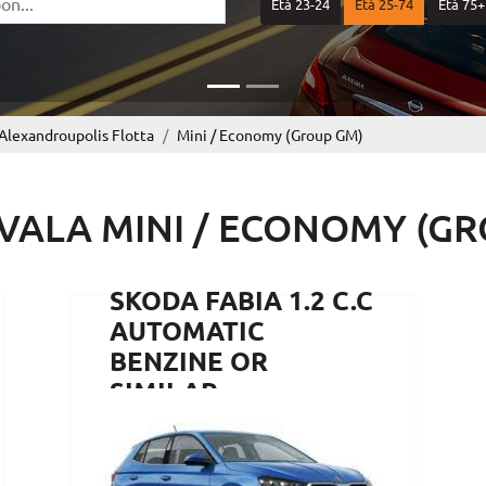
Età 23-24
Età 25-74
Età 75+
 Alexandroupolis Flotta
Mini / Economy (Group GM)
ALA MINI / ECONOMY (GR
SKODA FABIA 1.2 C.C
AUTOMATIC
BENZINE OR
SIMILAR