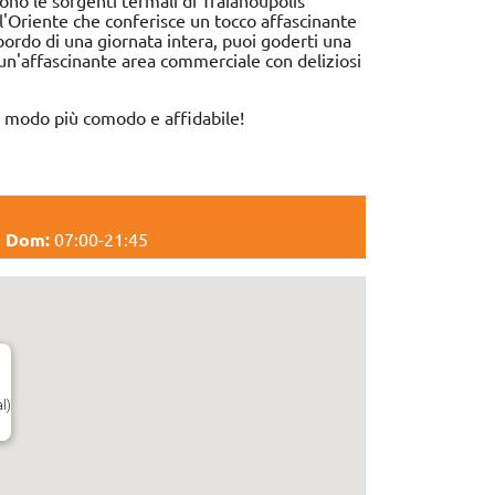
ono le sorgenti termali di Traianoupolis
dell'Oriente che conferisce un tocco affascinante
bordo di una giornata intera, puoi goderti una
 un'affascinante area commerciale con deliziosi
el modo più comodo e affidabile!
,
Dom:
07:00-21:45
l)