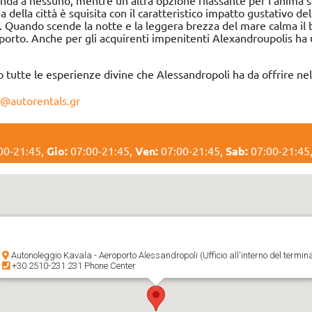
nda a nessuno, mentre un'altra opzione rilassante per l'anima s
ina della città è squisita con il caratteristico impatto gustativo 
o. Quando scende la notte e la leggera brezza del mare calma il 
l porto. Anche per gli acquirenti impenitenti Alexandroupolis ha
mo tutte le esperienze divine che Alessandropoli ha da offrire n
o@autorentals.gr
00-21:45,
Gio:
07:00-21:45,
Ven:
07:00-21:45,
Sab:
07:00-21:45
Autonoleggio Kavala - Aeroporto Alessandropoli (Ufficio all'interno del termina
+30 2510-231.231 Phone Center