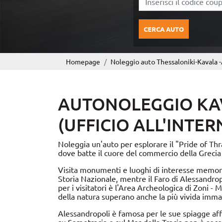
CERCA AUTO
Homepage
Noleggio auto Thessaloniki-Kavala -
AUTONOLEGGIO KA
(UFFICIO ALL'INTE
Noleggia un'auto per esplorare il "Pride of Thra
dove batte il cuore del commercio della Grecia
Visita monumenti e luoghi di interesse memorab
Storia Nazionale, mentre il Faro di Alessandropo
per i visitatori è l'Area Archeologica di Zoni -
della natura superano anche la più vivida imm
Alessandropoli è famosa per le sue spiagge affa