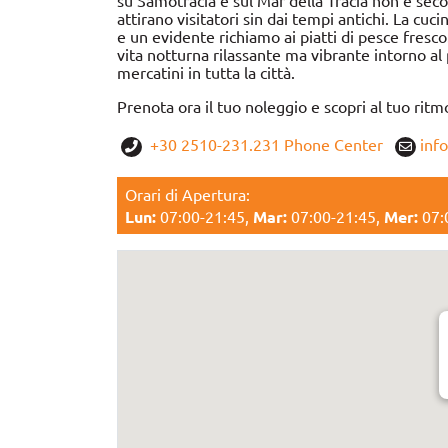
su Samotracia e sul Mar della Tracia non è seco
attirano visitatori sin dai tempi antichi. La cuc
e un evidente richiamo ai piatti di pesce fresc
vita notturna rilassante ma vibrante intorno a
mercatini in tutta la città.
Prenota ora il tuo noleggio e scopri al tuo rit
+30 2510-231.231 Phone Center
inf
Orari di Αpertura:
Lun:
07:00-21:45,
Mar:
07:00-21:45,
Mer:
07: