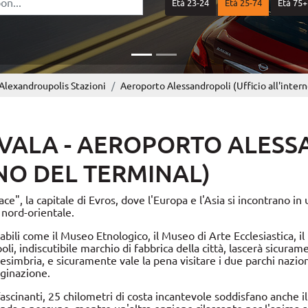
Età 23-24
Età 25-74
Età 75+
Alexandroupolis Stazioni
Aeroporto Alessandropoli (Ufficio all'intern
VALA - AEROPORTO ALESS
RNO DEL TERMINAL)
ce", la capitale di Evros, dove l'Europa e l'Asia si incontrano in 
 nord-orientale.
ili come il Museo Etnologico, il Museo di Arte Ecclesiastica, il
li, indiscutibile marchio di fabbrica della città, lascerà sicura
 Mesimbria, e sicuramente vale la pena visitare i due parchi nazio
aginazione.
scinanti, 25 chilometri di costa incantevole soddisfano anche il 