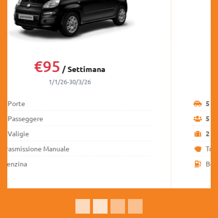
€144
/ Settimana
01/12/25-30/03/26
5
Porte
5
Passeggere
2
Valigie
Trasmissione Manuale
Benzina